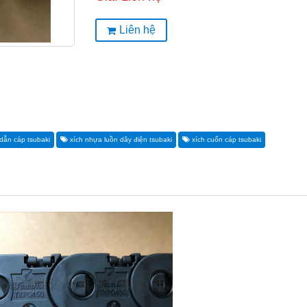
Liên hệ
dẫn cáp tsubaki
xích nhựa luồn dây điện tsubaki
xích cuốn cáp tsubaki