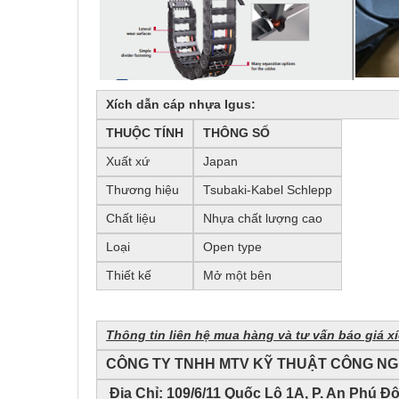
Xích dẫn cáp nhựa Igus:
THUỘC TÍNH
THÔNG SỐ
Xuất xứ
Japan
Thương hiệu
Tsubaki-Kabel Schlepp
Chất liệu
Nhựa chất lượng cao
Loại
Open type
Thiết kế
Mở một bên
Thông tin liên hệ mua hàng và tư vấn báo giá x
CÔNG TY TNHH MTV KỸ THUẬT CÔNG NG
Địa Chỉ: 109/6/11 Quốc Lộ 1A, P. An Phú Đ