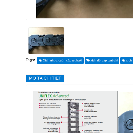
Tags:
Xích nhựa cuốn cáp tsubaki
xích đỡ cáp tsubaki
xích 
MÔ TẢ CHI TIẾT