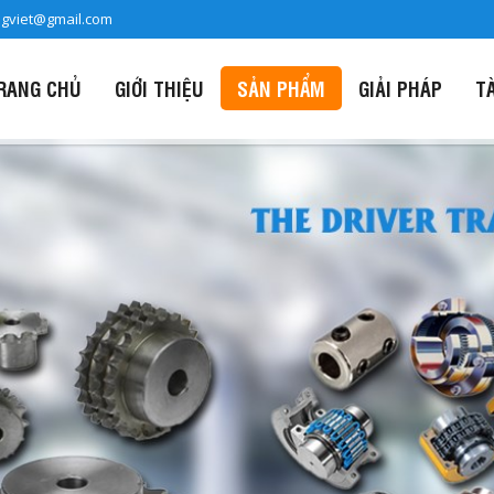
ngviet@gmail.com
RANG CHỦ
GIỚI THIỆU
SẢN PHẨM
GIẢI PHÁP
T