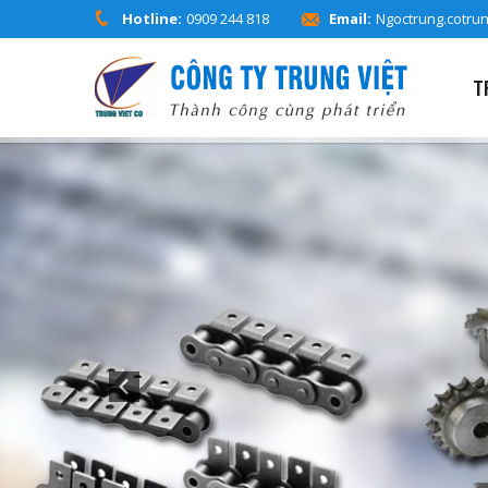
Hotline:
0909 244 818
Email:
Ngoctrung.cotru
T