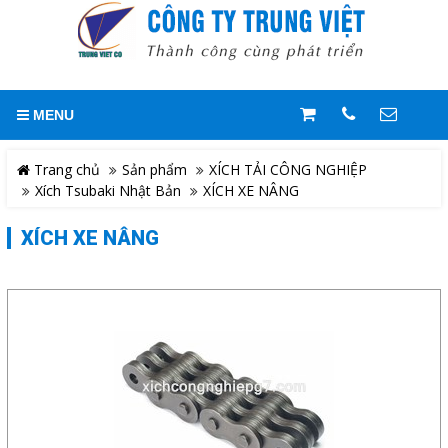
GIỎ HÀNG
0
MENU
Trang chủ
LIÊN HỆ
Trang chủ
Sản phẩm
XÍCH TẢI CÔNG NGHIỆP
Xích Tsubaki Nhật Bản
XÍCH XE NÂNG
Giới thiệu
Hotline
0909244818
XÍCH XE NÂNG
Sản phẩm
Địa chỉ
Giải pháp
Số 109/6/11, Quốc Lộ 1A, Khu
Phố 5, Phường An Phú Đông,
Quận 12, TP. HCM, Việt Nam
Tài liệu kỹ thuật
Điện thoại
Mr. Trung/ Zalo : 0909.244.818
Tuyển dụng
Email