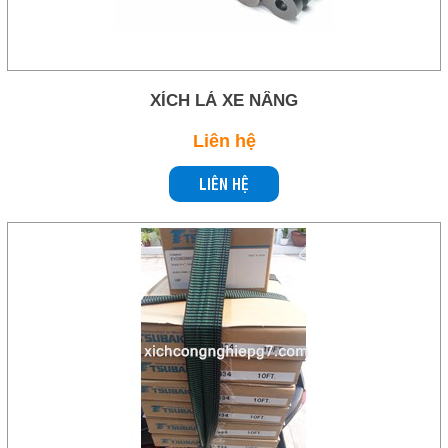
Liên hệ
Ngoctrung.cotrungviet@gmail.com
COPYRIGHT 2019. ALL RIGHTS RESERVED
THEO DÕI
XÍCH LÁ XE NÂNG
Facebook
Liên hệ
Skype
LIÊN HỆ
Twitter
LIÊN HỆ
HotLine
0909 244 818
Email
Ngoctrung.cotrungviet@gmail.com