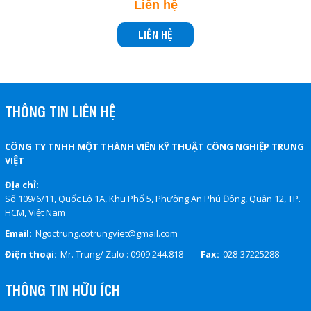
Liên hệ
LIÊN HỆ
THÔNG TIN LIÊN HỆ
CÔNG TY TNHH MỘT THÀNH VIÊN KỸ THUẬT CÔNG NGHIỆP TRUNG
VIỆT
Địa chỉ:
Số 109/6/11, Quốc Lộ 1A, Khu Phố 5, Phường An Phú Đông, Quận 12, TP.
HCM, Việt Nam
Email:
Ngoctrung.cotrungviet@gmail.com
-
Điện thoại:
Mr. Trung/ Zalo : 0909.244.818
Fax:
028-37225288
THÔNG TIN HỮU ÍCH