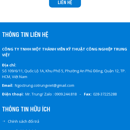
LIÊN HỆ
THÔNG TIN LIÊN HỆ
CÔNG TY TNHH MỘT THÀNH VIÊN KỸ THUẬT CÔNG NGHIỆP TRUNG
VIỆT
Địa chỉ:
Số 109/6/11, Quốc Lộ 1A, Khu Phố 5, Phường An Phú Đông, Quận 12, TP.
HCM, Việt Nam
Email:
Ngoctrung.cotrungviet@gmail.com
-
Điện thoại:
Mr. Trung/ Zalo : 0909.244.818
Fax:
028-37225288
THÔNG TIN HỮU ÍCH
Chính sách đổi trả