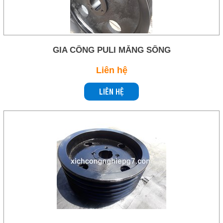
Liên hệ
Ngoctrung.cotrungviet@gmail.com
COPYRIGHT 2019. ALL RIGHTS RESERVED
THEO DÕI
GIA CÔNG PULI MĂNG SÔNG
Facebook
Liên hệ
Skype
LIÊN HỆ
Twitter
LIÊN HỆ
HotLine
0909 244 818
Email
Ngoctrung.cotrungviet@gmail.com