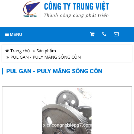
GIỎ HÀNG
0
MENU
Trang chủ
LIÊN HỆ
Trang chủ
Sản phẩm
PUL GAN - PULY MĂNG SÔNG CÔN
Giới thiệu
Hotline
0909244818
PUL GAN - PULY MĂNG SÔNG CÔN
Sản phẩm
Địa chỉ
Giải pháp
Số 109/6/11, Quốc Lộ 1A, Khu
Phố 5, Phường An Phú Đông,
Quận 12, TP. HCM, Việt Nam
Tài liệu kỹ thuật
Điện thoại
Mr. Trung/ Zalo : 0909.244.818
Tuyển dụng
Email