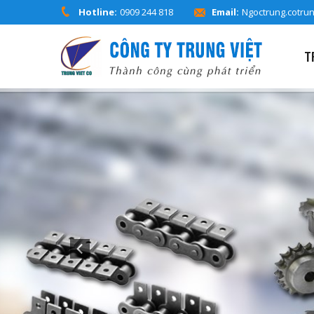
Hotline:
0909 244 818
Email:
Ngoctrung.cotru
T