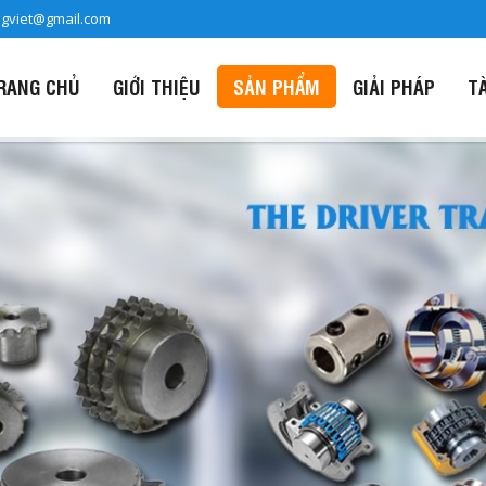
ngviet@gmail.com
RANG CHỦ
GIỚI THIỆU
SẢN PHẨM
GIẢI PHÁP
T