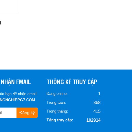
H
 NHẬN EMAIL
THỐNG KÊ TRUY CẬP
1
Đang online:
ủa bạn để nhận email
ONGNGHIEPG7.COM
368
Trong tuần:
415
Trong tháng:
Đăng ký
102914
Tổng truy cập: