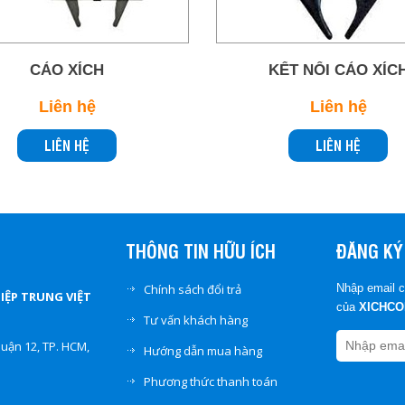
CẢO XÍCH
KẾT NỐI CẢO XÍC
Liên hệ
Liên hệ
LIÊN HỆ
LIÊN HỆ
THÔNG TIN HỮU ÍCH
ĐĂNG KÝ
Chính sách đổi trả
Nhập email c
ỆP TRUNG VIỆT
của
XICHC
Tư vấn khách hàng
uận 12, TP. HCM,
Hướng dẫn mua hàng
Phương thức thanh toán