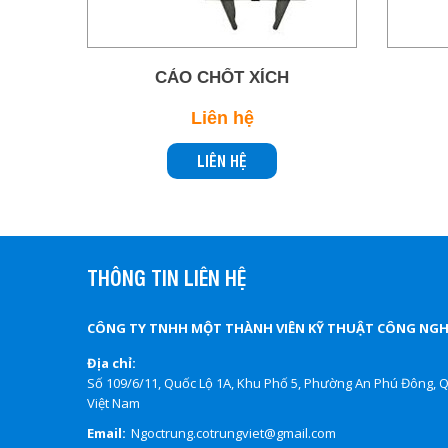
CẢO CHỐT XÍCH
Liên hệ
LIÊN HỆ
THÔNG TIN LIÊN HỆ
CÔNG TY TNHH MỘT THÀNH VIÊN KỸ THUẬT CÔNG NGHI
Địa chỉ:
Số 109/6/11, Quốc Lộ 1A, Khu Phố 5, Phường An Phú Đông, Q
Việt Nam
Email:
Ngoctrung.cotrungviet@gmail.com