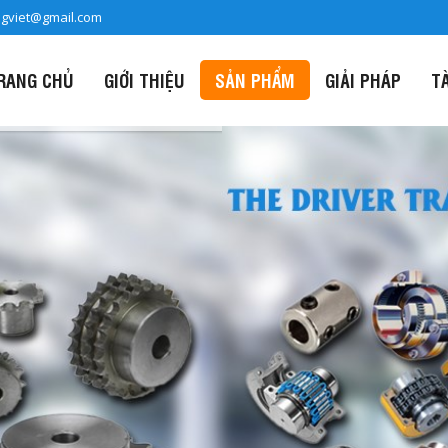
ngviet@gmail.com
RANG CHỦ
GIỚI THIỆU
SẢN PHẨM
GIẢI PHÁP
T