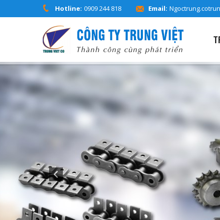
Hotline:
0909 244 818
Email:
Ngoctrung.cotru
T