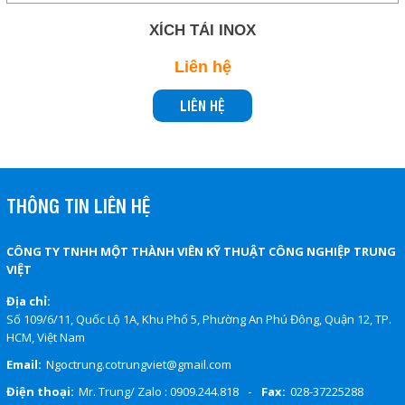
XÍCH TẢI INOX
Gọi cho chúng tôi
Liên hệ
Nhắn tin
LIÊN HỆ
Mail
THÔNG TIN LIÊN HỆ
COPYRIGHT 2019. ALL RIGHTS RESERVED
CÔNG TY TNHH MỘT THÀNH VIÊN KỸ THUẬT CÔNG NGHIỆP TRUNG
VIỆT
Địa chỉ:
Số 109/6/11, Quốc Lộ 1A, Khu Phố 5, Phường An Phú Đông, Quận 12, TP.
HCM, Việt Nam
Email:
Ngoctrung.cotrungviet@gmail.com
-
Điện thoại:
Mr. Trung/ Zalo : 0909.244.818
Fax:
028-37225288