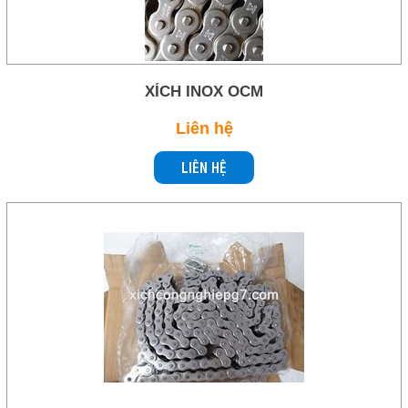
Liên hệ
Ngoctrung.cotrungviet@gmail.com
COPYRIGHT 2019. ALL RIGHTS RESERVED
THEO DÕI
XÍCH INOX OCM
Facebook
Liên hệ
Skype
LIÊN HỆ
Twitter
LIÊN HỆ
HotLine
0909 244 818
Email
Ngoctrung.cotrungviet@gmail.com