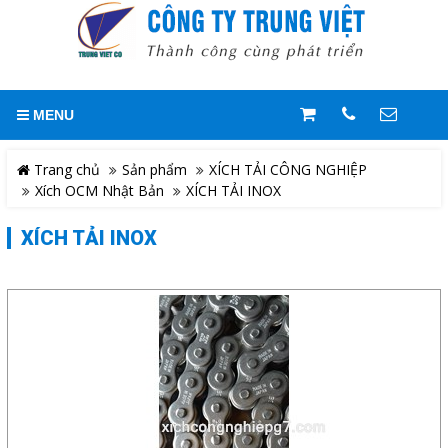
GIỎ HÀNG
0
MENU
Trang chủ
LIÊN HỆ
Trang chủ
Sản phẩm
XÍCH TẢI CÔNG NGHIỆP
Xích OCM Nhật Bản
XÍCH TẢI INOX
Giới thiệu
Hotline
0909244818
XÍCH TẢI INOX
Sản phẩm
Địa chỉ
Giải pháp
Số 109/6/11, Quốc Lộ 1A, Khu
Phố 5, Phường An Phú Đông,
Quận 12, TP. HCM, Việt Nam
Tài liệu kỹ thuật
Điện thoại
Mr. Trung/ Zalo : 0909.244.818
Tuyển dụng
Email