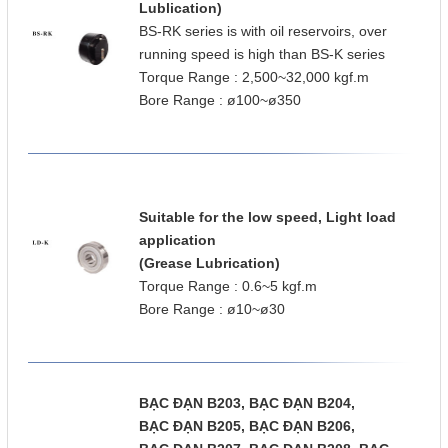
Lublication)
BS-RK series is with oil reservoirs, over
running speed is high than BS-K series
Torque Range : 2,500~32,000 kgf.m
Bore Range : ø100~ø350
Suitable for the low speed, Light load
application
(Grease Lubrication)
Torque Range : 0.6~5 kgf.m
Bore Range : ø10~ø30
BẠC ĐẠN B203,
BẠC ĐẠN
B204,
BẠC ĐẠN
B205,
BẠC ĐẠN
B206,