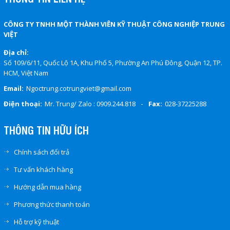
CÔNG TY TNHH MỘT THÀNH VIÊN KỸ THUẬT CÔNG NGHIỆP TRUNG
VIỆT
Địa chỉ:
Số 109/6/11, Quốc Lộ 1A, Khu Phố 5, Phường An Phú Đông, Quận 12, TP.
HCM, Việt Nam
Email:
Ngoctrung.cotrungviet@gmail.com
-
Điện thoại:
Mr. Trung/ Zalo : 0909.244.818
Fax:
028-37225288
THÔNG TIN HỮU ÍCH
Chính sách đổi trả
Tư vấn khách hàng
Hướng dẫn mua hàng
Phương thức thanh toán
Hỗ trợ kỹ thuật