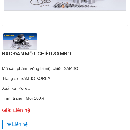
Liên hệ
Ngoctrung.cotrungviet@gmail.com
COPYRIGHT 2019. ALL RIGHTS RESERVED
THEO DÕI
Facebook
Skype
BẠC ĐẠN MỘT CHIỀU SAMBO
Twitter
Mã sản phẩm: Vòng bi một chiều SAMBO
Hãng sx: SAMBO KOREA
LIÊN HỆ
Xuất xứ: Korea
Trình trạng : Mới 100%
HotLine
0909 244 818
Giá: Liên hệ
Email
Liên hệ
Ngoctrung.cotrungviet@gmail.com