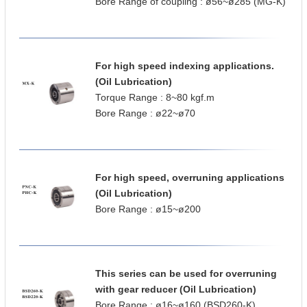
Bore Range of coupling : ø56~ø285 (MG-K)
For high speed indexing applications.
(Oil Lubrication)
Torque Range : 8~80 kgf.m
Bore Range : ø22~ø70
For high speed, overruning applications
(Oil Lubrication)
Bore Range : ø15~ø200
This series can be used for overruning
with gear reducer (Oil Lubrication)
Bore Range : ø16~ø160 (BSD260-K)