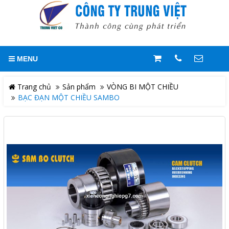
GIỎ HÀNG
0
MENU
Trang chủ
LIÊN HỆ
Trang chủ
Sản phẩm
VÒNG BI MỘT CHIỀU
BẠC ĐẠN MỘT CHIỀU SAMBO
Giới thiệu
Hotline
0909244818
Sản phẩm
Địa chỉ
Giải pháp
Số 109/6/11, Quốc Lộ 1A, Khu
Phố 5, Phường An Phú Đông,
Quận 12, TP. HCM, Việt Nam
Tài liệu kỹ thuật
Điện thoại
Mr. Trung/ Zalo : 0909.244.818
Tuyển dụng
Email