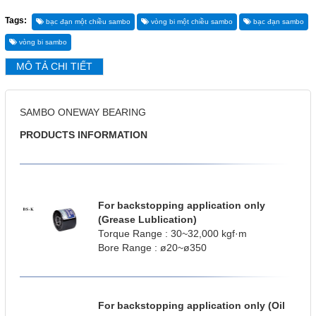
Tags:
bạc đạn một chiều sambo
vòng bi một chiều sambo
bạc đạn sambo
Gọi cho chúng tôi
vòng bi sambo
MÔ TẢ CHI TIẾT
Nhắn tin
Mail
SAMBO ONEWAY BEARING
PRODUCTS INFORMATION
COPYRIGHT 2019. ALL RIGHTS RESERVED
For backstopping application only
(Grease Lublication)
Torque Range : 30~32,000 kgf·m
Bore Range : ø20~ø350
For backstopping application only (Oil