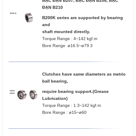
BẠC ĐẠN
B207,
BẠC ĐẠN
B208,
BẠC
ĐẠN
B210
B200K series are supported by bearing
and
shaft mounted directly.
Torque Range : 4~142 kgf.m
Bore Range :ø16.5~ø79.3
Clutches have same diameters as metric
ball bearing,
require bearing support.(Grease
Lubrication)
Torque Range : 1.3~142 kgf.m
Bore Range : ø15~ø60