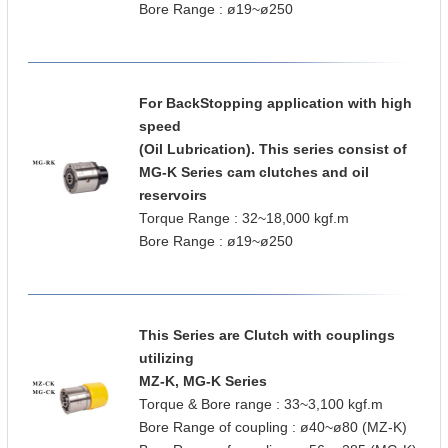
Bore Range : ø19~ø250
For BackStopping application with high
speed
(Oil Lubrication). This series consist of
MG-K Series cam clutches and oil
reservoirs
Torque Range : 32~18,000 kgf.m
Bore Range : ø19~ø250
This Series are Clutch with couplings
utilizing
MZ-K, MG-K Series
Torque & Bore range : 33~3,100 kgf.m
Bore Range of coupling : ø40~ø80 (MZ-K)